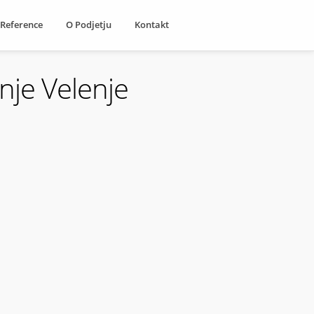
Reference
O Podjetju
Kontakt
enje Velenje